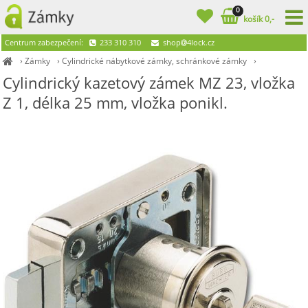
0
košík 0,-
Centrum zabezpečení:
233 310 310
shop
4lock.cz
›
Zámky
›
Cylindrické nábytkové zámky, schránkové zámky
›
Cylindrický kazetový zámek MZ 23, vložka
Z 1, délka 25 mm, vložka ponikl.