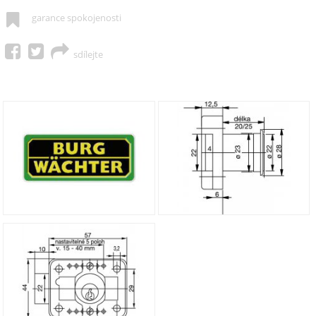
garance spokojenosti
sdílejte