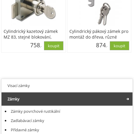
Cylindrický kazetový zámek
Cylindrický pákový zámek pro
MZ 83, stejné blokování,
montáž do dřeva, různé
vložka zinek poniklovaný
blokování, mosaz poniklovaná
758
874
,-
,-
626,07
722,52
Visací zámky
Zámky
Zámky povrchové rustikální
Zadlabávací zámky
Přídavné zámky