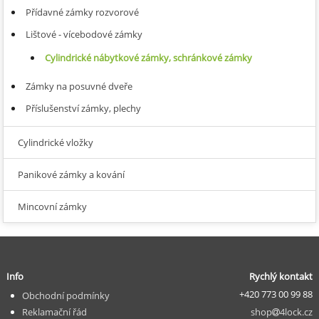
Přídavné zámky rozvorové
Lištové - vícebodové zámky
Cylindrické nábytkové zámky, schránkové zámky
Zámky na posuvné dveře
Příslušenství zámky, plechy
Cylindrické vložky
Panikové zámky a kování
Mincovní zámky
Info
Rychlý kontakt
+420 773 00 99 88
Obchodní podmínky
Reklamační řád
shop
4lock.cz