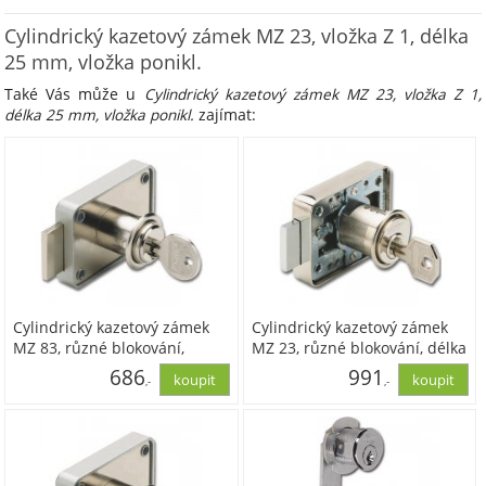
Cylindrický kazetový zámek MZ 23, vložka Z 1, délka
25 mm, vložka ponikl.
Také Vás může u
Cylindrický kazetový zámek MZ 23, vložka Z 1,
délka 25 mm, vložka ponikl.
zajímat:
Cylindrický kazetový zámek
Cylindrický kazetový zámek
MZ 83, různé blokování,
MZ 23, různé blokování, délka
vložka zinek poniklovaný
25 mm, vložka ponikl.
686
991
,-
,-
567,34
818,70