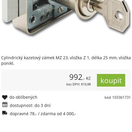
Cylindrický kazetový zámek MZ 23, vložka Z 1, délka 25 mm, vložka
ponikl.
992
,- Kč
bez DPH: 819,88
do oblíbených
kód: 103361731
dostupnost: do 3 dní
dopravné 78,- / zdarma od 4 000,-