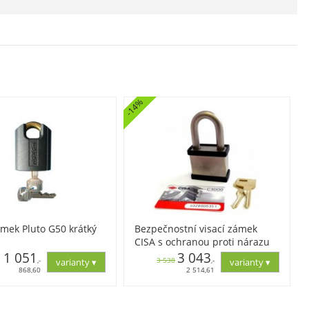
-14%
ámek Pluto G50 krátký
Bezpečnostní visací zámek
CISA s ochranou proti nárazu
1 051
3 043
,-
3 538
,-
868,60
2 514,61