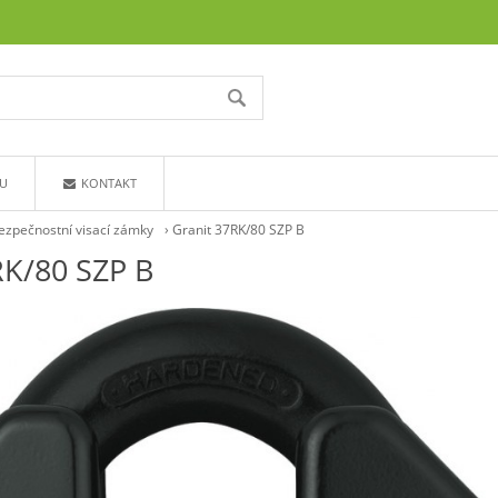
U
KONTAKT
ezpečnostní visací zámky
›
Granit 37RK/80 SZP B
RK/80 SZP B