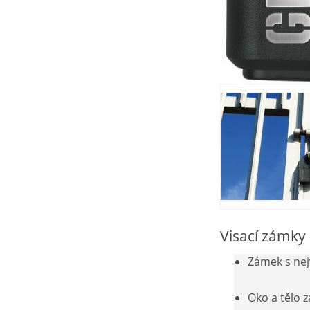
Visací zámky
Zámek s nej
Oko a tělo 