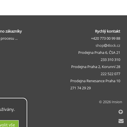
no zákazníky
Rychlý kontakt
v procesu ...
+420 773 00 99 88
shop
4lock.cz
Prodejna Praha 6, ČSA 21
233 310 310
Prodejna Praha 2, Korunní 28
222 522 077
Prodejna Renesance Praha 10
271 74 29 29
© 2026 Insion
užívány.
.