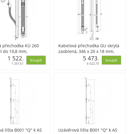
á přechodka KÜ 260
Kabelová přechodka GU skrytá
l do 10,8 mm,
zaoblená, 346 x 20 x 18 mm,
17,5 mm, nerez
1 522
nerez
5 473
,-
,-
1 257,51
4 522,73
á lišta B001 "Q" k AS
Uzávěrová lišta B001 "Q" k AS