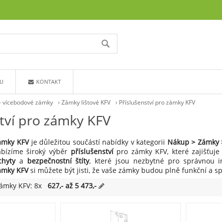
U
KONTAKT
 - vícebodové zámky
›
Zámky lištové KFV
›
Příslušenství pro zámky KFV
ství pro zámky KFV
zámky KFV
je důležitou součástí nabídky v kategorii
Nákup > Zámky >
abízíme široký výběr
příslušenství
pro zámky KFV, které zajišťuje
chyty
a
bezpečnostní štíty
, které jsou nezbytné pro správnou i
zámky KFV
si můžete být jisti, že vaše zámky budou plně funkční a sp
zámky KFV: 8x
627,- až 5 473,-