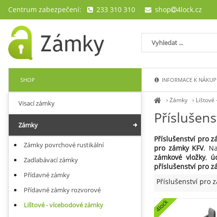
Centrum zabezpečení:
233 310 310
shop
4lock.cz
SHOP
INFORMACE K NÁKUP
›
Zámky
›
Lištové
Visací zámky
Příslušen
Zámky
Příslušenství pro 
Zámky povrchové rustikální
pro zámky KFV
. N
zámkové vložky
,
ú
Zadlabávací zámky
příslušenství pro 
Přídavné zámky
Příslušenství pro 
Přídavné zámky rozvorové
4lock
Lištové - vícebodové zámky