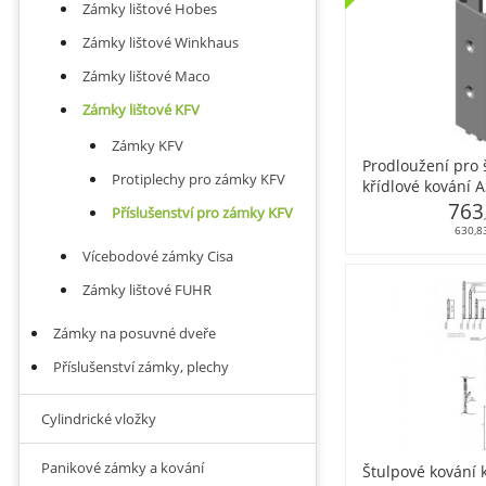
Zámky lištové Hobes
Zámky lištové Winkhaus
Zámky lištové Maco
Zámky lištové KFV
Zámky KFV
Prodloužení pro 
Protiplechy pro zámky KFV
křídlové kování 
mm, levé
763
Příslušenství pro zámky KFV
630,8
Vícebodové zámky Cisa
Zámky lištové FUHR
Zámky na posuvné dveře
Příslušenství zámky, plechy
Cylindrické vložky
Panikové zámky a kování
Štulpové kování 