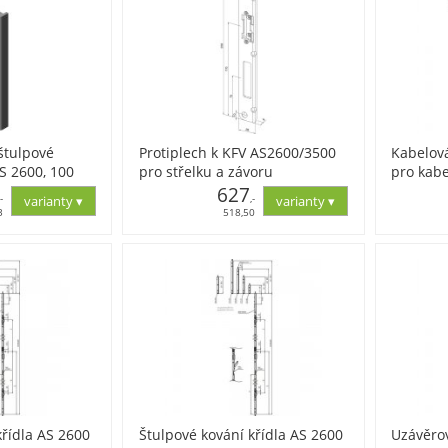
štulpové
Protiplech k KFV AS2600/3500
Kabelov
AS 2600, 100
pro střelku a závoru
pro kabe
250x28x9x3mm,levý, pozink
627
260x24x
,-
,-
3
518,50
křídla AS 2600
Štulpové kování křídla AS 2600
Uzávěrov