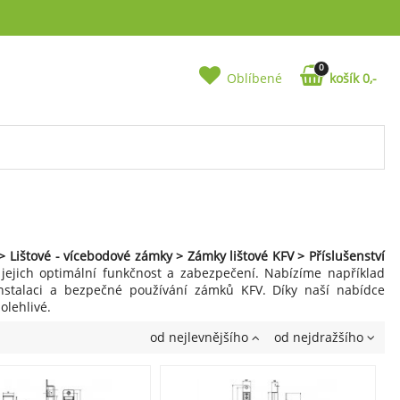
0
Oblíbené
košík 0,-
 Lištové - vícebodové zámky > Zámky lištové KFV > Příslušenství
 jejich optimální funkčnost a zabezpečení. Nabízíme například
nstalaci a bezpečné používání zámků KFV. Díky naší nabídce
olehlivé.
od nejlevnějšího
od nejdražšího