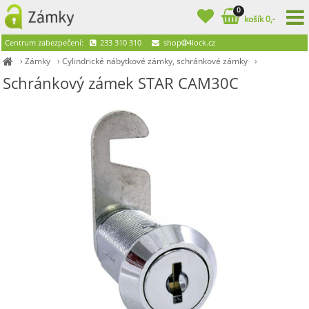
0
košík 0,-
Centrum zabezpečení:
233 310 310
shop
4lock.cz
›
Zámky
›
Cylindrické nábytkové zámky, schránkové zámky
›
Schránkový zámek STAR CAM30C