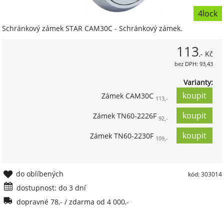
4lock
Schránkový zámek STAR CAM30C - Schránkový zámek.
113
,- Kč
bez DPH: 93,43
Varianty:
Zámek CAM30C
113,-
Zámek TN60-2226F
92,-
Zámek TN60-2230F
109,-
do oblíbených
kód: 303014
dostupnost: do 3 dní
dopravné 78,- / zdarma od 4 000,-