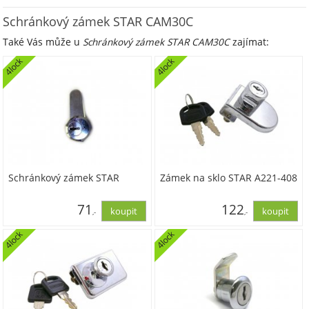
Schránkový zámek STAR CAM30C
Také Vás může u
Schránkový zámek STAR CAM30C
zajímat:
4lock
4lock
Schránkový zámek STAR
Zámek na sklo STAR A221-408
71
122
,-
,-
4lock
4lock
58,31
100,45