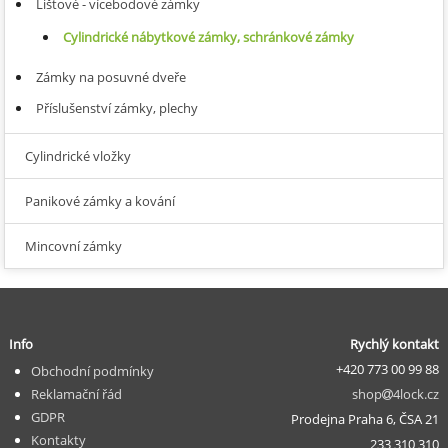
Lištové - vícebodové zámky
Cylindrické nábytkové zámky, schránkové zámky
Zámky na posuvné dveře
Příslušenství zámky, plechy
Cylindrické vložky
Panikové zámky a kování
Mincovní zámky
Info
Rychlý kontakt
+420 773 00 99 88
Obchodní podmínky
Reklamační řád
shop
4lock.cz
GDPR
Prodejna Praha 6, ČSA 21
Kontakty
233 310 310