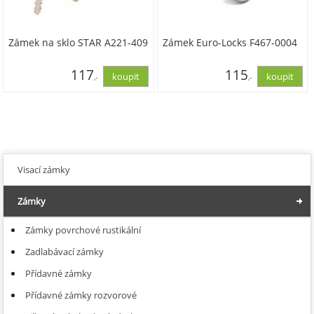
Zámek na sklo STAR A221-409
Zámek Euro-Locks F467-0004
117
115
,-
,-
96,94
94,83
Visací zámky
Zámky
Zámky povrchové rustikální
Zadlabávací zámky
Přídavné zámky
Přídavné zámky rozvorové