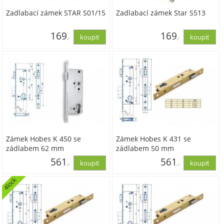
Zadlabací zámek STAR S01/15
Zadlabací zámek Star S513
169
169
,-
,-
139,79
139,79
Zámek Hobes K 450 se
Zámek Hobes K 431 se
zádlabem 62 mm
zádlabem 50 mm
561
561
,-
,-
4lock
463,63
463,63