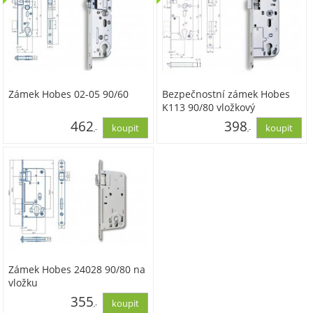
Zámek Hobes 02-05 90/60
Bezpečnostní zámek Hobes
K113 90/80 vložkový
462
398
,-
,-
381,65
328,95
Zámek Hobes 24028 90/80 na
vložku
355
,-