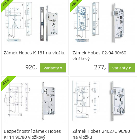
4lock
4lock
Zámek Hobes K 131 na vložku
Zámek Hobes 02-04 90/60
vložkový
920
277
,-
,-
4lock
760,33
228,93
Bezpečnostní zámek Hobes
Zámek Hobes 24027C 90/80
K114 90/80 vložkový
na vložku