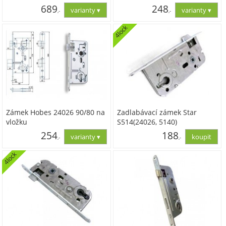
689
248
,-
,-
4lock
569,01
204,85
Zámek Hobes 24026 90/80 na
Zadlabávací zámek Star
vložku
S514(24026, 5140)
254
188
,-
,-
4lock
209,95
155,24