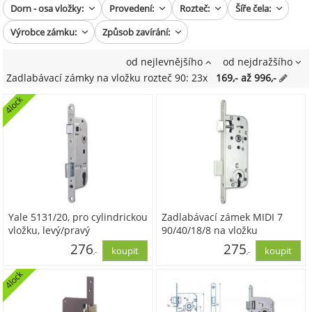
Dorn - osa vložky:
Provedení:
Rozteč:
Šíře čela:
Výrobce zámku:
Způsob zavírání:
od nejlevnějšího
od nejdražšího
Zadlabávací zámky na vložku rozteč 90: 23x
169,- až 996,-
4lock
Yale 5131/20, pro cylindrickou
Zadlabávací zámek MIDI 7
vložku, levý/pravý
90/40/18/8 na vložku
276
275
,-
,-
4lock
228,10
227,60