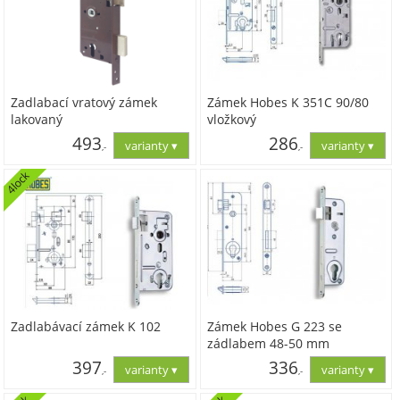
Zadlabací vratový zámek
Zámek Hobes K 351C 90/80
lakovaný
vložkový
493
286
,-
,-
4lock
407,44
236,04
Zadlabávací zámek K 102
Zámek Hobes G 223 se
zádlabem 48-50 mm
397
336
,-
,-
328,10
277,48