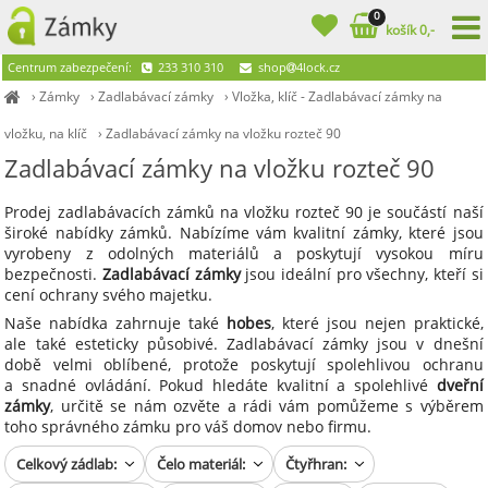
0
košík 0,-
Centrum zabezpečení:
233 310 310
shop
4lock.cz
›
Zámky
›
Zadlabávací zámky
›
Vložka, klíč - Zadlabávací zámky na
vložku, na klíč
›
Zadlabávací zámky na vložku rozteč 90
Zadlabávací zámky na vložku rozteč 90
Prodej zadlabávacích zámků na vložku rozteč 90 je součástí naší
široké nabídky zámků. Nabízíme vám kvalitní zámky, které jsou
vyrobeny z odolných materiálů a poskytují vysokou míru
bezpečnosti.
Zadlabávací zámky
jsou ideální pro všechny, kteří si
cení ochrany svého majetku.
Naše nabídka zahrnuje také
hobes
, které jsou nejen praktické,
ale také esteticky působivé. Zadlabávací zámky jsou v dnešní
době velmi oblíbené, protože poskytují spolehlivou ochranu
a snadné ovládání. Pokud hledáte kvalitní a spolehlivé
dveřní
zámky
, určitě se nám ozvěte a rádi vám pomůžeme s výběrem
toho správného zámku pro váš domov nebo firmu.
Celkový zádlab:
Čelo materiál:
Čtyřhran: