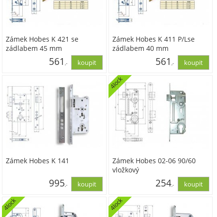
Zámek Hobes K 421 se
Zámek Hobes K 411 P/Lse
zádlabem 45 mm
zádlabem 40 mm
561
561
,-
,-
4lock
463,63
463,63
Zámek Hobes K 141
Zámek Hobes 02-06 90/60
vložkový
995
254
,-
,-
4lock
4lock
822,60
209,92