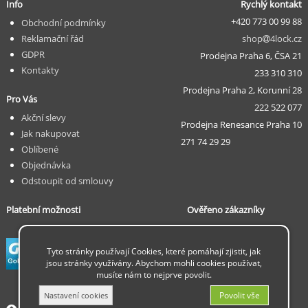
Info
Rychlý kontakt
+420 773 00 99 88
Obchodní podmínky
Reklamační řád
shop
4lock.cz
GDPR
Prodejna Praha 6, ČSA 21
Kontakty
233 310 310
Prodejna Praha 2, Korunní 28
Pro Vás
222 522 077
Akční slevy
Prodejna Renesance Praha 10
Jak nakupovat
271 74 29 29
Oblíbené
Objednávka
Odstoupit od smlouvy
Platební možnosti
Ověřeno zákazníky
... v procesu ...
Tyto stránky používají Cookies, které pomáhají zjistit, jak
jsou stránky využívány. Abychom mohli cookies používat,
musíte nám to nejprve povolit.