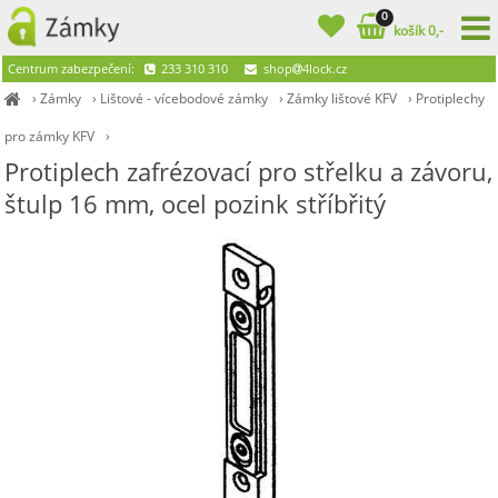
0
košík 0,-
Centrum zabezpečení:
233 310 310
shop
4lock.cz
›
Zámky
›
Lištové - vícebodové zámky
›
Zámky lištové KFV
›
Protiplechy
pro zámky KFV
›
Protiplech zafrézovací pro střelku a závoru,
štulp 16 mm, ocel pozink stříbřitý