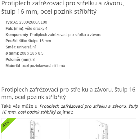
Protiplech zafrézovací pro střelku a závoru,
štulp 16 mm, ocel pozink stříbřitý
Typ
: AS 2300/2600/8100
Falc (mm)
: vůle drážky 4
Komponenty
: Protiplech zafrézovací pro střelku a závoru
Použití
: šířka štulpu 16 mm
Směr
: univerzální
ø (mm)
: 208 x 18 x 8,5
Poloměr (mm)
: 8
Materiál
: ocel pozinkovaná stříbrná
Protiplech zafrézovací pro střelku a závoru, štulp 16
mm, ocel pozink stříbřitý
Také Vás může u
Protiplech zafrézovací pro střelku a závoru, štulp
16 mm, ocel pozink stříbřitý
zajímat:
4lock