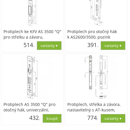
Protiplech ke KFV AS 3500 "Q"
Protiplech pro otočný hák
pro střelku a závoru,
k AS2600/3500, pozink
245x24x6, pravý, pozink stř.
514
391
,-
,-
425,00
323,00
Protiplech AS 3500 "Q" pro
Protiplech, střelka a závora,
otočný hák, univerzální,
nastavitelný s AT-kusem,
245x24x6,, pozink stř.
pozink stříbřitý
432
774
,-
,-
357,10
639,91