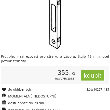
Protiplech zafrézovací pro střelku a závoru, štulp 16 mm, ocel
pozink stříbřitý
355
,- Kč
bez DPH: 293,11
do oblíbených
kód: 102271185
MOMENTÁLNĚ NEDOSTUPNÉ
dostupnost: do 28 dní
dopravné 78,- / zdarma od 4 000,-