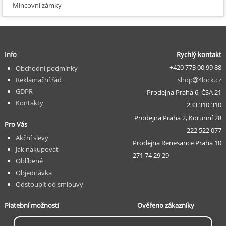
Mincovní zámky
Info
Rychlý kontakt
+420 773 00 99 88
Obchodní podmínky
Reklamační řád
shop
4lock.cz
GDPR
Prodejna Praha 6, ČSA 21
Kontakty
233 310 310
Prodejna Praha 2, Korunní 28
Pro Vás
222 522 077
Akční slevy
Prodejna Renesance Praha 10
Jak nakupovat
271 74 29 29
Oblíbené
Objednávka
Odstoupit od smlouvy
Platební možnosti
Ověřeno zákazníky
... v procesu ...