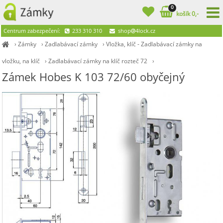
0
košík 0,-
Centrum zabezpečení:
233 310 310
shop
4lock.cz
›
Zámky
›
Zadlabávací zámky
›
Vložka, klíč - Zadlabávací zámky na
vložku, na klíč
›
Zadlabávací zámky na klíč rozteč 72
›
Zámek Hobes K 103 72/60 obyčejný