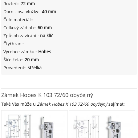
Rozteč::
72 mm
Dorn - osa vložky::
40 mm
Čelo materiál::
Celkový zádlab::
60 mm
Způsob zavírání::
na klíč
Čtyřhran::
Výrobce zámku::
Hobes
Šíře čela::
20 mm
Provedení::
střelka
Zámek Hobes K 103 72/60 obyčejný
Také Vás může u
Zámek Hobes K 103 72/60 obyčejný
zajímat: