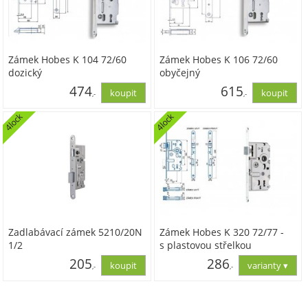
Zámek Hobes K 104 72/60
Zámek Hobes K 106 72/60
dozický
obyčejný
474
615
,-
,-
4lock
4lock
391,85
508,30
Zadlabávací zámek 5210/20N
Zámek Hobes K 320 72/77 -
1/2
s plastovou střelkou
205
286
,-
,-
169,15
236,04