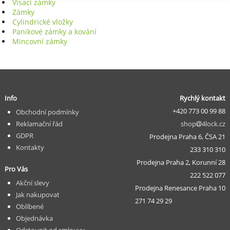
Visací zámky
Zámky
Cylindrické vložky
Panikové zámky a kování
Mincovní zámky
Info
Rychlý kontakt
+420 773 00 99 88
Obchodní podmínky
Reklamační řád
shop
4lock.cz
GDPR
Prodejna Praha 6, ČSA 21
Kontakty
233 310 310
Prodejna Praha 2, Korunní 28
Pro Vás
222 522 077
Akční slevy
Prodejna Renesance Praha 10
Jak nakupovat
271 74 29 29
Oblíbené
Objednávka