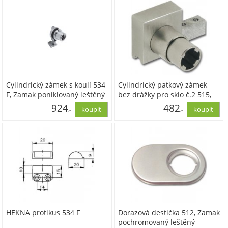
Cylindrický zámek s koulí 534
Cylindrický patkový zámek
F, Zamak poniklovaný leštěný
bez drážky pro sklo č.2 515,
poniklovaný matný
924
482
,-
,-
763,88
398,20
HEKNA protikus 534 F
Dorazová destička 512, Zamak
pochromovaný leštěný