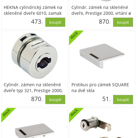
HEKNA cylindrický zámek na
Cylindr. zámek na skleněné
skleněné dveře 6010, zamak
dveře, Prestige 2000, vrtání ø
pochromovaný leštěný
26 mm, ponikl lesklý
473
870
,-
,-
4lock
391,14
718,86
Cylindr. zámen na skleněné
Protikus pro zámek SQUARE
dveře typ 321, Prestige 2000,
na dvě skla
ø 26 mm, hliník
870
51
,-
,-
4lock
4lock
718,86
42,15