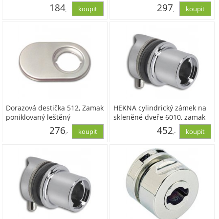
184
297
,-
,-
152,46
245,50
Dorazová destička 512, Zamak
HEKNA cylindrický zámek na
poniklovaný leštěný
skleněné dveře 6010, zamak
poniklovaný leštěný
276
452
,-
,-
228,11
373,52