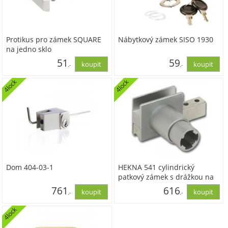
Protikus pro zámek SQUARE
Nábytkový zámek SISO 1930
na jedno sklo
51
59
,-
,-
4lock
4lock
42,15
49,17
Dom 404-03-1
HEKNA 541 cylindrický
patkový zámek s drážkou na
sklo, pochromovaný matný
761
616
,-
,-
4lock
629,00
509,15