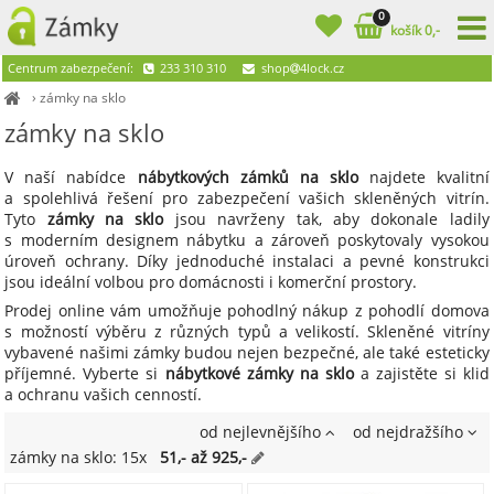
0
košík 0,-
Centrum zabezpečení:
233 310 310
shop
4lock.cz
›
zámky na sklo
zámky na sklo
V naší nabídce
nábytkových zámků na sklo
najdete kvalitní
a spolehlivá řešení pro zabezpečení vašich skleněných vitrín.
Tyto
zámky na sklo
jsou navrženy tak, aby dokonale ladily
s moderním designem nábytku a zároveň poskytovaly vysokou
úroveň ochrany. Díky jednoduché instalaci a pevné konstrukci
jsou ideální volbou pro domácnosti i komerční prostory.
Prodej online vám umožňuje pohodlný nákup z pohodlí domova
s možností výběru z různých typů a velikostí. Skleněné vitríny
vybavené našimi zámky budou nejen bezpečné, ale také esteticky
příjemné. Vyberte si
nábytkové zámky na sklo
a zajistěte si klid
a ochranu vašich cenností.
od nejlevnějšího
od nejdražšího
zámky na sklo: 15x
51,- až 925,-