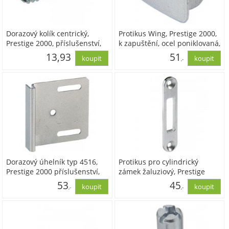
Dorazový kolík centrický,
Protikus Wing, Prestige 2000,
Prestige 2000, příslušenství,
k zapuštění, ocel poniklovaná,
ocel poniklovaná, 30103
79738
13,93
51
,-
11,51
41,92
Dorazový úhelník typ 4516,
Protikus pro cylindrický
Prestige 2000 příslušenství,
zámek žaluziový, Prestige
ocel poniklovaná, 79788
2000, zapouštěcí, poniklovaný
53
45
,-
,-
44,17
37,34