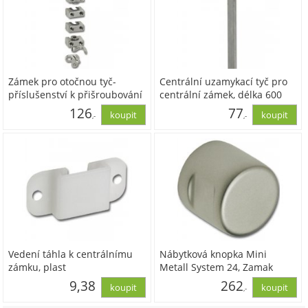
Zámek pro otočnou tyč-
Centrální uzamykací tyč pro
příslušenství k přišroubování
centrální zámek, délka 600
ø 6 mm, ocel poniklovaná
mm, ocel surová
126
77
,-
,-
103,84
63,67
Vedení táhla k centrálnímu
Nábytková knopka Mini
zámku, plast
Metall System 24, Zamak
poniklovaný matný
9,38
262
,-