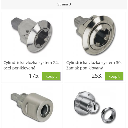
7,75
216,37
Strana 3
Cylindrická vložka systém 24,
Cylindrická vložka systém 30,
ocel poniklovaná
Zamak poniklovaný
175
253
,-
,-
144,48
208,85