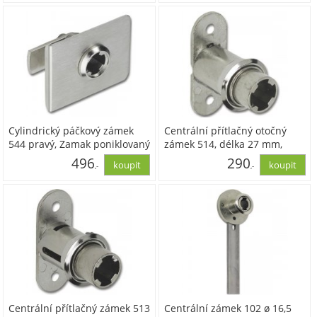
231,17
146,83
Cylindrický páčkový zámek
Centrální přítlačný otočný
544 pravý, Zamak poniklovaný
zámek 514, délka 27 mm,
Zamak poniklovaný
496
290
,-
,-
409,74
239,62
Centrální přítlačný zámek 513
Centrální zámek 102 ø 16,5