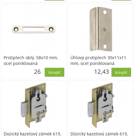
9,94
9,94
Protiplech oblý, 58x10 mm,
Úhlový protiplech 30x11x11
ocel poniklovaná
mm, ocel poniklovaná
26
12,43
,-
21,11
10,27
Dozický kazetový zámek 619,
Dózický kazetový zámek 619,