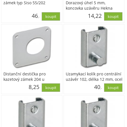
zámek typ Siso 55/202
Dorazový úhel 5 mm,
koncovka uzávěru Hekna
příslušenství, ocel
46
14,22
,-
poniklovaná
38,25
11,75
Distanční destička pro
Uzamykací kolík pro centrální
kazetový zámek 204 u
uzávěr 102, délka 12 mm, ocel
tenkých dveří, plast
pozinkovaná
8,25
40
,-
transparentní
6,82
33,12