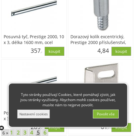
Posuvná tyč, Prestige 2000, 10
Dorazový kolík excentrický,
x 3, délka 1600 mm, ocel
Prestige 2000 příslušenství,
poniklovaná, 72688
ocel pozinkovaná
357
4,84
,-
294,77
4,00
Tyto stránky používají Cookies, které pomáhají zjistit, jak
jsou stránky využívány. Abychom mohli cookies používat,
musíte nám to nejprve povolit.
Posuvná tyč, Prestige 2000, 10
Protiplech typ 1807, Prestige
x 3, délka 1000 mm, ocel
2000 příslušenství, ocel
poniklovaná, 72687
poniklovaná, 41626
289
61
,-
,-
1
2
3
4
5
6
6 »