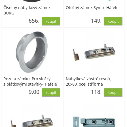
Číselný nábytkový zámek
Otočný zámek Symo -Häfele
BURG
656
149
,-
,-
542,00
123,14
Rozeta zámku, Pro vložky
Nábytková zástrč rovná,
s plátkovými stavítky- Häfele
20x80, ocel stříbrná
9,00
118
,-
7,44
97,51