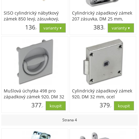
SISO cylindrický nábytkový
Cylindrický západkový zámek
zámek 850 levý, zásuvkový,
207 zásuvka, DM 25 mm,
rozdílné klíče,zamak černý
Zamak poniklovaný, bez
136
383
,-
,-
vložky
112,40
316,82
Mušlová úchytka 498 pro
Cylindrický západkový zámek
západkový zámek 920, DM 32
920, DM 32 mm, ocel
mm, plast RAL 7037
poniklovaná
377
379
,-
,-
prach.šedá
311,28
313,39
Strana 4