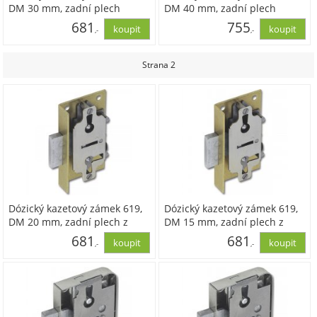
DM 30 mm, zadní plech
DM 40 mm, zadní plech
z mosazi
z mosazi
681
755
,-
,-
562,68
624,06
Strana 2
Dózický kazetový zámek 619,
Dózický kazetový zámek 619,
DM 20 mm, zadní plech z
DM 15 mm, zadní plech z
mosazi
mosazi
681
681
,-
,-
562,68
562,68