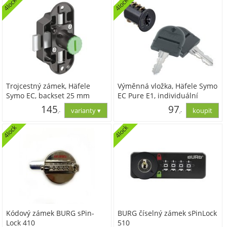
4lock
4lock
Trojcestný zámek, Häfele
Výměnná vložka, Häfele Symo
Symo EC, backset 25 mm
EC Pure E1, individuální
uzávěr, se sklopným klíčem
145
97
,-
,-
4lock
4lock
120,00
80,00
Kódový zámek BURG sPin-
BURG číselný zámek sPinLock
Lock 410
510