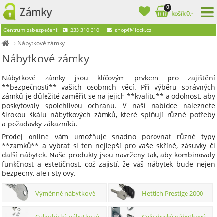
0
košík 0,-
Centrum zabezpečení:
233 310 310
shop
4lock.cz
›
Nábytkové zámky
Nábytkové zámky
Nábytkové zámky jsou klíčovým prvkem pro zajištění
**bezpečnosti** vašich osobních věcí. Při výběru správných
zámků je důležité zaměřit se na jejich **kvalitu** a odolnost, aby
poskytovaly spolehlivou ochranu. V naší nabídce naleznete
širokou škálu nábytkových zámků, které splňují různé potřeby
a požadavky zákazníků.
Prodej online vám umožňuje snadno porovnat různé typy
**zámků** a vybrat si ten nejlepší pro vaše skříně, zásuvky či
další nábytek. Naše produkty jsou navrženy tak, aby kombinovaly
funkčnost a estetičnost, což zajistí, že váš nábytek bude nejen
bezpečný, ale i stylový.
Výměnné nábytkové
Hettich Prestige 2000
cylindr. systémy. Stavítkové nábytk.
Cylindrický nábytkový
Cylindrický nábytkový