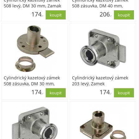
508 levý, DM 30 mm, Zamak
508 zásuvka, DM 40 mm,
poniklovaný
Zamak poniklovaný
174
206
,-
,-
143,78
170,08
Cylindrický kazetový zámek
Cylindrický kazetový zámek
508 zásuvka, DM 30 mm,
203 levý, Zamek
Zamak poniklovaný
poniklovaný.Rozsah dodávky:
174
174
,-
,-
bez cylindrické zámkové
vložky, s 1 rozetou
143,78
143,54