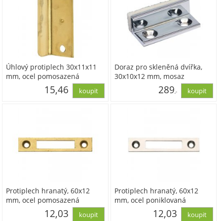
Úhlový protiplech 30x11x11
Doraz pro skleněná dvířka,
mm, ocel pomosazená
30x10x12 mm, mosaz
pochromovaná leštěná
15,46
289
,-
12,78
238,94
Protiplech hranatý, 60x12
Protiplech hranatý, 60x12
mm, ocel pomosazená
mm, ocel poniklovaná
12,03
12,03