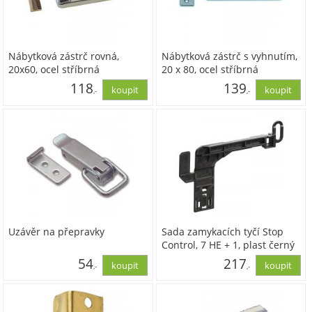
Nábytková zástrč rovná,
Nábytková zástrč s vyhnutím,
20x60, ocel stříbrná
20 x 80, ocel stříbrná
118
139
,-
,-
97,51
114,89
Uzávěr na přepravky
Sada zamykacích tyčí Stop
Control, 7 HE + 1, plast černý
54
217
,-
,-
44,72
179,68