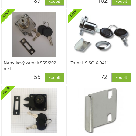
89
102
,-
,-
4lock
4lock
73,76
84,29
Nábytkový zámek 555/202
Zámek SISO X-9411
nikl
55
72
,-
,-
4lock
45,66
59,71