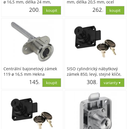
ø 16,5 mm, délka 24 mm,
mm, délka 20,5 mm, ocel
Zamak poniklovaný
poniklovaná
200
262
,-
,-
164,92
216,83
Centrální bajonetový zámek
SISO cylindrický nábytkový
119 ø 16,5 mm Hekna
zámek 850, levý, stejné klíče,
černý
145
308
,-
,-
119,58
254,89