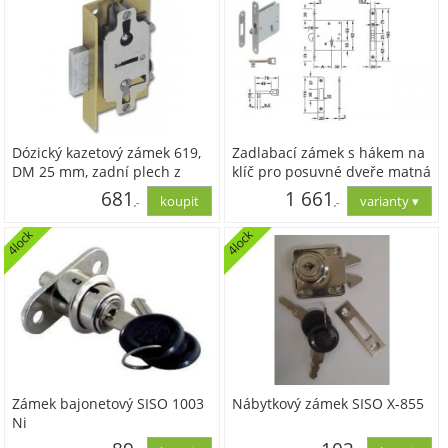
Dózický kazetový zámek 619,
Zadlabací zámek s hákem na
DM 25 mm, zadní plech z
klíč pro posuvné dveře matná
mosazi
nerezová ocel
681
1 661
,-
,-
4lock
4lock
562,68
1 372,75
Zámek bajonetový SISO 1003
Nábytkový zámek SISO X-855
Ni