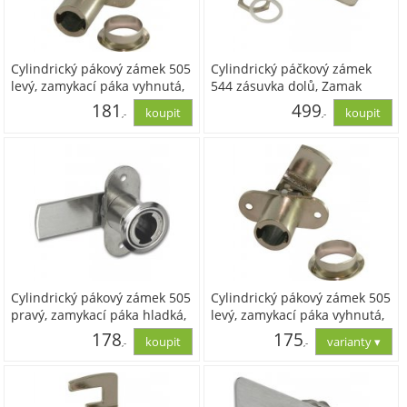
Cylindrický pákový zámek 505
Cylindrický páčkový zámek
levý, zamykací páka vyhnutá,
544 zásuvka dolů, Zamak
34 mm, Zamak ponikl.
poniklovaný
181
499
,-
,-
149,41
412,29
Cylindrický pákový zámek 505
Cylindrický pákový zámek 505
pravý, zamykací páka hladká,
levý, zamykací páka vyhnutá,
40 mm, Zamak ponikl.
30 mm, Zamak ponikl.
178
175
,-
,-
146,83
144,71