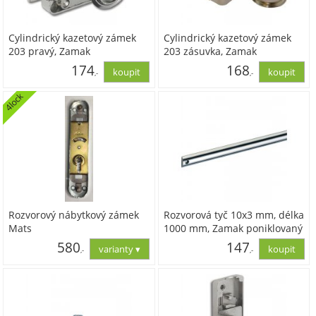
Cylindrický kazetový zámek
Cylindrický kazetový zámek
203 pravý, Zamak
203 zásuvka, Zamak
poniklovaný.Rozsah dodávky:
poniklovaný
174
168
,-
,-
bez cylindrické zámkové
vložky, s 1 rozetou
4lock
143,54
138,91
Rozvorový nábytkový zámek
Rozvorová tyč 10x3 mm, délka
Mats
1000 mm, Zamak poniklovaný
580
147
,-
,-
479,34
121,23