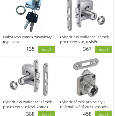
Nábytkový zámek zásuvkový
Cylindrický zadlabací zámek
(typ Siso)
pro rolety 518, uzávěr
směrem dolů, Zamak ponikl.
135
367
,-
,-
111,55
303,05
Cylindrický zadlabací zámek
Cylindr.zámek pro rolety k
pro rolety 518 levý, Zamak
našroubování 203 F zásuvka,
poniklovaný
Zamak ponikl./ocel pozink
388
458
,-
,-