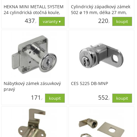
HEKNA MINI METALL SYSTEM
Cylindrický západkový zámek
24 cylindrická otočná koule,
502 ø 19 mm, délka 27 mm,
pravá, zamak nikl mat
Zamak poniklovaný, bez
437
220
,-
,-
vložky
361,07
181,83
Nábytkový zámek zásuvkový
CES 5225 DB-MNP
pravý
171
552
,-
,-
141,42
456,61