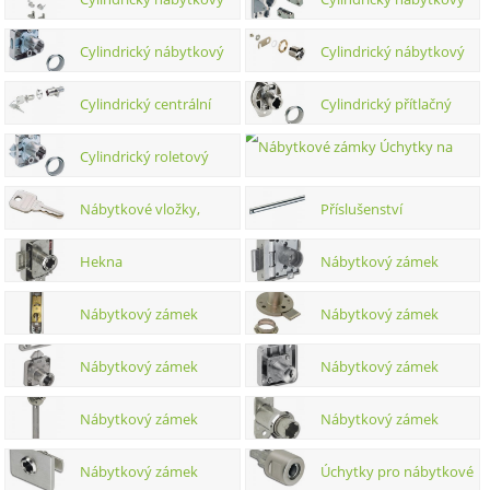
zámky
zámek trojcestný
zámek rozvorový
Cylindrický nábytkový
Cylindrický nábytkový
zámek skříňový
pákový
Cylindrický centrální
Cylindrický přítlačný
zamykání
zámek
Cylindrický roletový
Úchytky na nábytkové cylindr.
Nábytkové vložky,
Příslušenství
zámky
cylindrické klíče
Hekna
Nábytkový zámek
trojcestný
Nábytkový zámek
Nábytkový zámek
rozvorový
kazetový
Nábytkový zámek
Nábytkový zámek
roletový
západkový
Nábytkový zámek
Nábytkový zámek
centrální zamykání
přítlačný
Nábytkový zámek
Úchytky pro nábytkové