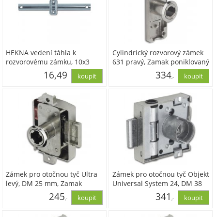
HEKNA vedení táhla k
Cylindrický rozvorový zámek
rozvorovému zámku, 10x3
631 pravý, Zamak poniklovaný
mm, zamak
16,49
334
,-
13,63
276,04
Zámek pro otočnou tyč Ultra
Zámek pro otočnou tyč Objekt
levý, DM 25 mm, Zamak
Universal System 24, DM 38
poniklovaný
mm, ocel poniklovaná
245
341
,-
,-
202,74
281,91