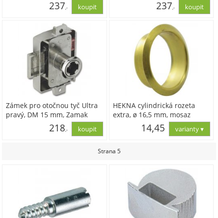
poniklovaný
poniklovaný
237
237
,-
,-
195,92
195,92
Zámek pro otočnou tyč Ultra
HEKNA cylindrická rozeta
pravý, DM 15 mm, Zamak
extra, ø 16,5 mm, mosaz
poniklovaný
leštěná
218
14,45
,-
180,42
11,94
Strana 5