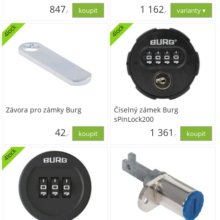
847
1 162
,-
,-
4lock
4lock
700,00
960,00
Závora pro zámky Burg
Číselný zámek Burg
sPinLock200
42
1 361
,-
,-
4lock
35,00
1 125,00