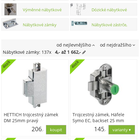
pákový
zámky
Výměnné nábytkové
Dózické nábytkové
kolíkové systémy. Kolíkové nábytk.
zámky,
Nábytkové zámky
Nábytkové zástrče,
zámky
příslušenství
úchyty, držáky
od nejlevnějšího
od nejdražšího
Nábytkové zámky: 137x
4,- až 1 662,-
4lock
4lock
HETTICH trojcestný zámek
Trojcestný zámek, Häfele
DM 25mm pravý
Symo EC, backset 25 mm
206
145
,-
,-
170,00
120,00