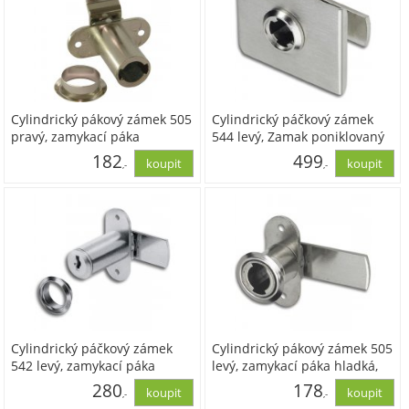
Cylindrický pákový zámek 505
Cylindrický páčkový zámek
pravý, zamykací páka
544 levý, Zamak poniklovaný
vyhnutá, 34 mm, Zamak
182
499
,-
,-
ponikl.
150,36
412,29
Cylindrický páčkový zámek
Cylindrický pákový zámek 505
542 levý, zamykací páka
levý, zamykací páka hladká,
hladká, 40 mm, Zamak ponikl.
40 mm, Zamak ponikl.,bez
280
178
,-
,-
cylindrické vložky, s rozetou