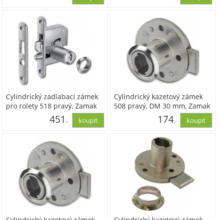
320,88
378,22
Cylindrický zadlabací zámek
Cylindrický kazetový zámek
pro rolety 518 pravý, Zamak
508 pravý, DM 30 mm, Zamak
poniklovaný
poniklovaný
451
174
,-
,-
372,60
143,78
Cylindrický kazetový zámek
Cylindrický kazetový zámek