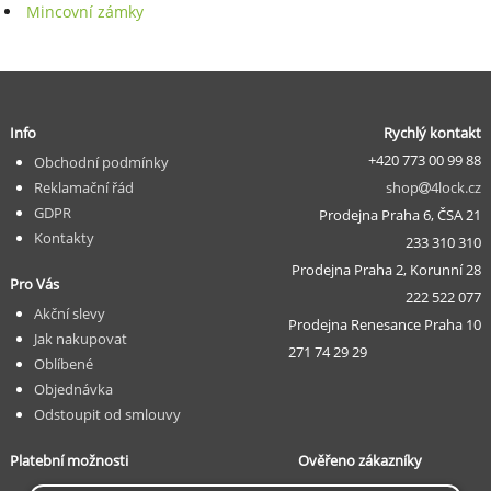
Mincovní zámky
Info
Rychlý kontakt
+420 773 00 99 88
Obchodní podmínky
Reklamační řád
shop
4lock.cz
GDPR
Prodejna Praha 6, ČSA 21
Kontakty
233 310 310
Prodejna Praha 2, Korunní 28
Pro Vás
222 522 077
Akční slevy
Prodejna Renesance Praha 10
Jak nakupovat
271 74 29 29
Oblíbené
Objednávka
Odstoupit od smlouvy
Platební možnosti
Ověřeno zákazníky
... v procesu ...