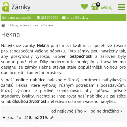
0
košík 0,-
Centrum zabezpečení:
233 310 310
shop
4lock.cz
›
Nábytkové zámky
›
Hekna
Hekna
Nábytkové zámky
Hekna
patří mezi kvalitní a spolehlivé řešení
pro zabezpečení vašeho nábytku. Tyto zámky jsou navrženy tak,
aby poskytovaly vysokou úroveň
bezpečnosti
a zároveň byly
snadno použitelné. Díky moderním technologiím a inovativnímu
designu se zámky Hekna stávají stále populárnější volbou pro
domácnosti i komerční prostory.
V naší
online nabídce
naleznete široký sortiment nábytkových
zámků Hekna, které vyhovují různým potřebám a požadavkům.
Každý výrobek je pečlivě zkontrolován, aby splňoval přísné
standardy kvality. Nechte se inspirovat naší nabídkou a zajistěte
si tak
dlouhou životnost
a efektivní ochranu vašeho nábytku.
od nejlevnějšího
od nejdražšího
Hekna: 1x
218,- až 219,-