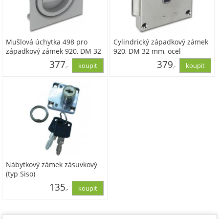
Mušlová úchytka 498 pro
Cylindrický západkový zámek
západkový zámek 920, DM 32
920, DM 32 mm, ocel
mm, plast RAL 7037
poniklovaná
377
379
,-
,-
prach.šedá
311,28
313,39
Nábytkový zámek zásuvkový
(typ Siso)
135
,-
111,55