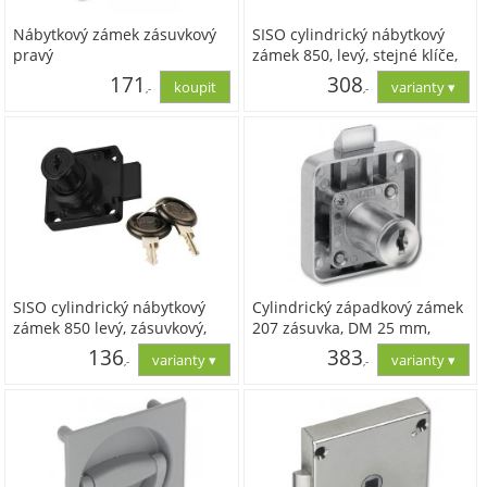
Nábytkový zámek zásuvkový
SISO cylindrický nábytkový
pravý
zámek 850, levý, stejné klíče,
černý
171
308
,-
,-
141,42
254,89
SISO cylindrický nábytkový
Cylindrický západkový zámek
zámek 850 levý, zásuvkový,
207 zásuvka, DM 25 mm,
rozdílné klíče,zamak černý
Zamak poniklovaný, bez
136
383
,-
,-
vložky
112,40
316,82