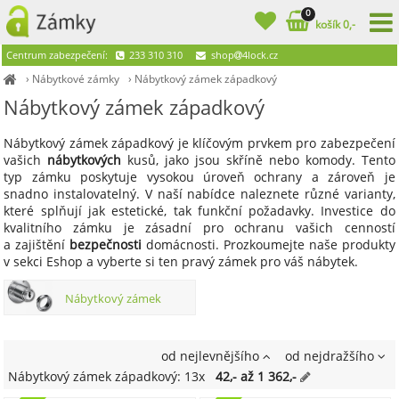
0
košík 0,-
Centrum zabezpečení:
233 310 310
shop
4lock.cz
›
Nábytkové zámky
›
Nábytkový zámek západkový
Nábytkový zámek západkový
Nábytkový zámek západkový je klíčovým prvkem pro zabezpečení
vašich
nábytkových
kusů, jako jsou skříně nebo komody. Tento
typ zámku poskytuje vysokou úroveň ochrany a zároveň je
snadno instalovatelný. V naší nabídce naleznete různé varianty,
které splňují jak estetické, tak funkční požadavky. Investice do
kvalitního zámku je zásadní pro ochranu vašich cenností
a zajištění
bezpečnosti
domácnosti. Prozkoumejte naše produkty
v sekci Eshop a vyberte si ten pravý zámek pro váš nábytek.
Nábytkový zámek
západkový
od nejlevnějšího
od nejdražšího
Nábytkový zámek západkový: 13x
42,- až 1 362,-