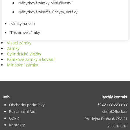
Nábytkové zámky příslušenství
Nábytkové zástrče, úchyty, držáky
zámky na sklo
Trezorové zámky
Visací zámky
Zámky
Cylindrické vložky
Panikové zámky a kování
Mincovní zámky
Info
Rychlý kontakt
+420 773 00 99 88
Obchodní podmínky
Reklamační řád
shop
4lock.cz
GDPR
Prodejna Praha 6, ČSA 21
Kontakty
233 310 310