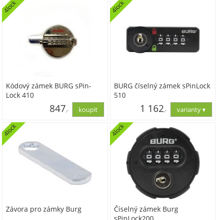
4lock
4lock
Kódový zámek BURG sPin-
BURG číselný zámek sPinLock
Lock 410
510
847
1 162
,-
,-
4lock
4lock
700,00
960,00
Závora pro zámky Burg
Číselný zámek Burg
sPinLock200