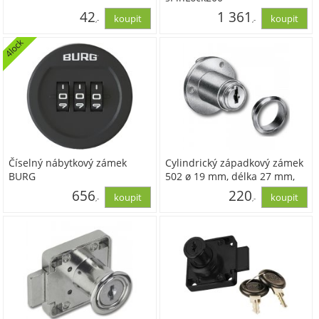
42
1 361
,-
,-
4lock
35,00
1 125,00
Číselný nábytkový zámek
Cylindrický západkový zámek
BURG
502 ø 19 mm, délka 27 mm,
Zamak poniklovaný, bez
656
220
,-
,-
vložky
542,00
181,83