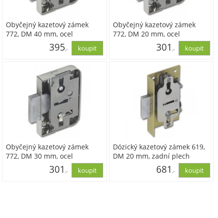
Obyčejný kazetový zámek
Obyčejný kazetový zámek
772, DM 40 mm, ocel
772, DM 20 mm, ocel
poniklovaná
poniklovaná
395
301
,-
,-
326,54
249,02
Obyčejný kazetový zámek
Dózický kazetový zámek 619,
772, DM 30 mm, ocel
DM 20 mm, zadní plech
poniklovaná
z mosazi
301
681
,-
,-
249,02
562,68