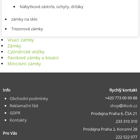
Nábytkové zástrče, úchyty, držáky
zámky na sklo
Trezorové zámky
Visací zámky
Zámky
Cylindrické vložky
Panikové zámky a kování
Mincovní zámky
Info
Rychlý kontakt
+420 773 00 99 88
Obchodní podmínky
Reklamační řád
shop
4lock.cz
GDPR
Prodejna Praha 6, ČSA 21
Kontakty
233 310 310
Prodejna Praha 2, Korunní 28
Pro Vás
222 522 077