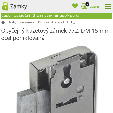
0
košík 0,-
Centrum zabezpečení:
233 310 310
shop
4lock.cz
›
Nábytkové zámky
›
Dózické nábytkové zámky,
›
Obyčejný kazetový zámek 772, DM 15 mm,
ocel poniklovaná